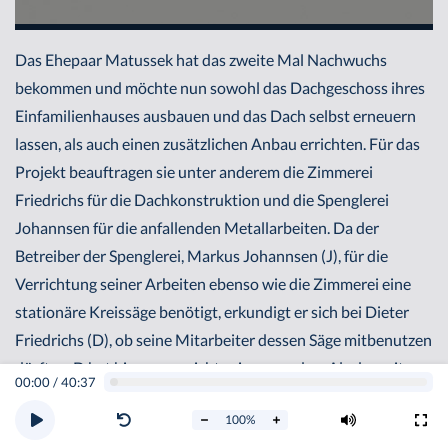
Das Ehepaar Matussek hat das zweite Mal Nachwuchs
bekommen und möchte nun sowohl das Dachgeschoss ihres
Einfamilienhauses ausbauen und das Dach selbst erneuern
lassen, als auch einen zusätzlichen Anbau errichten. Für das
Projekt beauftragen sie unter anderem die Zimmerei
Friedrichs für die Dachkonstruktion und die Spenglerei
Johannsen für die anfallenden Metallarbeiten. Da der
Betreiber der Spenglerei, Markus Johannsen (J), für die
Verrichtung seiner Arbeiten ebenso wie die Zimmerei eine
stationäre Kreissäge benötigt, erkundigt er sich bei Dieter
Friedrichs (D), ob seine Mitarbeiter dessen Säge mitbenutzen
dürften. D hat hiergegen nichts einzuwenden. Als der seit
00:00
/
40:37
wenigen Monaten im Betrieb des J beschäftigte Lehrling
100
%
Alexander Schorf (S) unter der Aufsicht des Altgesellen David