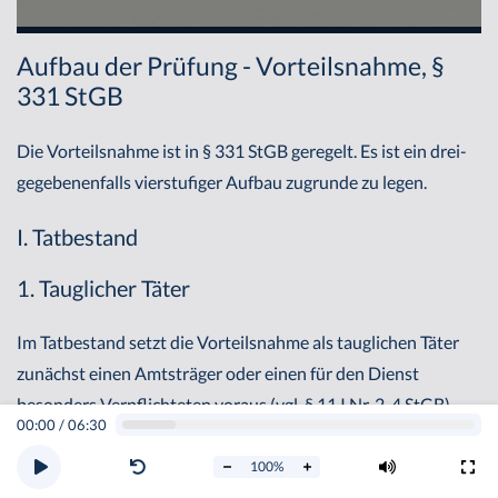
Aufbau der Prüfung - Vorteilsnahme, §
331 StGB
Die Vorteilsnahme ist in § 331 StGB geregelt. Es ist ein drei-
gegebenenfalls vierstufiger Aufbau zugrunde zu legen.
I. Tatbestand
1. Tauglicher Täter
Im Tatbestand setzt die Vorteilsnahme als tauglichen Täter
zunächst einen Amtsträger oder einen für den Dienst
besonders Verpflichteten voraus (vgl. § 11 I Nr. 2, 4 StGB).
00:00
/
06:30
a) Amtsträger, § 11 I Nr. 2 StGB
100
%