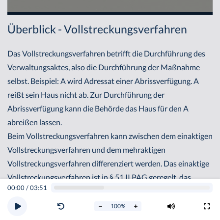
Überblick - Vollstreckungsverfahren
Das Vollstreckungsverfahren betrifft die Durchführung des
Verwaltungsaktes, also die Durchführung der Maßnahme
selbst. Beispiel: A wird Adressat einer Abrissverfügung. A
reißt sein Haus nicht ab. Zur Durchführung der
Abrissverfügung kann die Behörde das Haus für den A
abreißen lassen.
Beim Vollstreckungsverfahren kann zwischen dem einaktigen
Vollstreckungsverfahren und dem mehraktigen
Vollstreckungsverfahren differenziert werden. Das einaktige
Vollstreckungsverfahren ist in § 51 II PAG geregelt, das
00:00
/
03:51
mehraktige Vollstreckungsverfahren ist in § 51 I PAG
normiert. Der Unterschied zwischen diesen
100
%
Vollstreckungserfahren besteht in dem Vorliegen eines