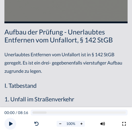
Aufbau der Prüfung - Unerlaubtes
Entfernen vom Unfallort, § 142 StGB
Unerlaubtes Entfernen vom Unfallort ist in § 142 StGB
geregelt. Es ist ein drei- gegebenenfalls vierstufiger Aufbau
zugrunde zu legen.
I. Tatbestand
1. Unfall im Straßenverkehr
00:00
/
08:16
Ein unerlaubtes Entfernen vom Unfallort setzt im Tatbestand
als Tatsituation zunächst einen
Unfall
im Straßenverkehr
100
%
voraus. Dies ist jedes plötzliche Ereignis, das mit den