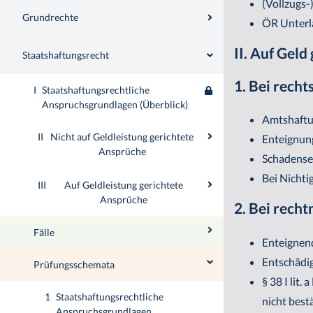
(Vollzugs-
Grundrechte
ÖR Unterl
II. Auf Gel
Staatshaftungsrecht
1. Bei recht
I
Staatshaftungsrechtliche
Anspruchsgrundlagen (Überblick)
Amtshaftu
II
Nicht auf Geldleistung gerichtete
Enteignung
Ansprüche
Schadense
Bei Nichti
III
Auf Geldleistung gerichtete
Ansprüche
2. Bei rech
Fälle
Enteignend
Entschädig
Prüfungsschemata
§ 38 I lit
1
Staatshaftungsrechtliche
nicht best
Anspruchsgrundlagen