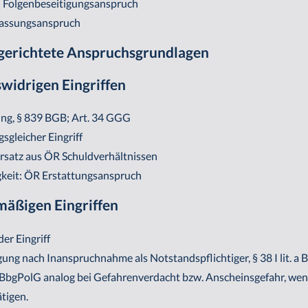
) Folgenbeseitigungsanspruch
assungsanspruch
d gerichtete Anspruchsgrundlagen
swidrigen Eingriffen
ng, § 839 BGB; Art. 34 GGG
sgleicher Eingriff
rsatz aus ÖR Schuldverhältnissen
gkeit: ÖR Erstattungsanspruch
tmäßigen Eingriffen
er Eingriff
ung nach Inanspruchnahme als Notstandspflichtiger, § 38 I lit. a
. a BbgPolG analog bei Gefahrenverdacht bzw. Anscheinsgefahr, we
ätigen.