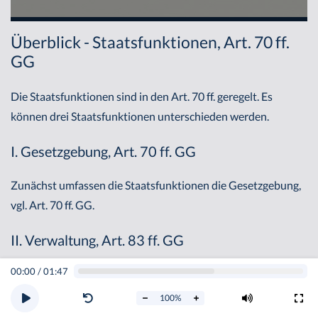
Überblick - Staatsfunktionen, Art. 70 ff.
GG
Die Staatsfunktionen sind in den Art. 70 ff. geregelt. Es
können drei Staatsfunktionen unterschieden werden.
I. Gesetzgebung, Art. 70 ff. GG
Zunächst umfassen die Staatsfunktionen die Gesetzgebung,
vgl. Art. 70 ff. GG.
II. Verwaltung, Art. 83 ff. GG
00:00
/
01:47
Weiterhin betreffen die Staatsfunktionen auch die
Verwaltung, also die Ausführung der Gesetze, vgl. Art. 83 ff.
100
%
GG.