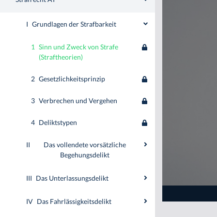
I
Grundlagen der Strafbarkeit
1
Sinn und Zweck von Strafe
(Straftheorien)
2
Gesetzlichkeitsprinzip
3
Verbrechen und Vergehen
4
Deliktstypen
II
Das vollendete vorsätzliche
Begehungsdelikt
III
Das Unterlassungsdelikt
IV
Das Fahrlässigkeitsdelikt