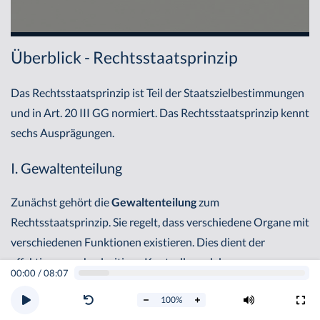
Überblick - Rechtsstaatsprinzip
Das Rechtsstaatsprinzip ist Teil der Staatszielbestimmungen
und in Art. 20 III GG normiert. Das Rechtsstaatsprinzip kennt
sechs Ausprägungen.
I. Gewaltenteilung
Zunächst gehört die
Gewaltenteilung
zum
Rechtsstaatsprinzip. Sie regelt, dass verschiedene Organe mit
verschiedenen Funktionen existieren. Dies dient der
effektiven, wechselseitigen Kontrolle und dem
00:00
/
08:07
Ausbalancieren der Organe („checks and balances“). Es gibt
100
%
jedoch auch zulässige Durchbrechungen der