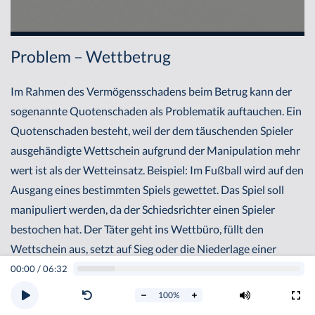
Problem – Wettbetrug
Im Rahmen des Vermögensschadens beim Betrug kann der
sogenannte Quotenschaden als Problematik auftauchen. Ein
Quotenschaden besteht, weil der dem täuschenden Spieler
ausgehändigte Wettschein aufgrund der Manipulation mehr
wert ist als der Wetteinsatz. Beispiel: Im Fußball wird auf den
Ausgang eines bestimmten Spiels gewettet. Das Spiel soll
manipuliert werden, da der Schiedsrichter einen Spieler
bestochen hat. Der Täter geht ins Wettbüro, füllt den
Wettschein aus, setzt auf Sieg oder die Niederlage einer
bestimmten Mannschaft und erhält dafür einen Durchschlag
00:00
/
06:32
bzw. eine Quittung. Er bekommt zu diesem Zeitpunkt kein
100
%
Geld ausgezahlt, das Spiel wurde noch nicht durchgeführt. Ist