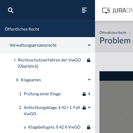
Zivilrecht
Öffentliches Recht
Öffentliches Recht
>
Problem 
Verwaltungsprozessrecht
I
Rechtsschutzverfahren der VwGO
(Überblick)
II
Klagearten
1
Prüfung einer Klage
2
Anfechtungsklage, § 42 I 1. Fall
VwGO
a
Klagebefugnis, § 42 II VwGO