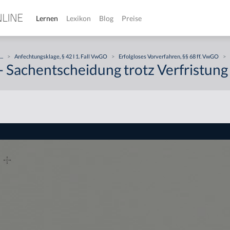
Lernen
Lexikon
Blog
Preise
...
>
Anfechtungsklage, § 42 I 1. Fall VwGO
>
Erfolgloses Vorverfahren, §§ 68 ff. VwGO
>
- Sachentscheidung trotz Verfristung