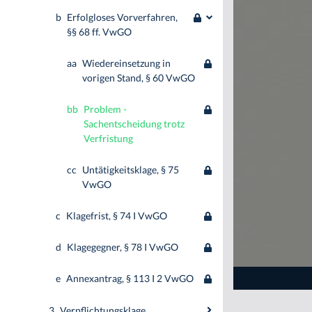
b
Erfolgloses Vorverfahren,
§§ 68 ff. VwGO
aa
Wiedereinsetzung in
vorigen Stand, § 60 VwGO
bb
Problem -
Sachentscheidung trotz
Verfristung
cc
Untätigkeitsklage, § 75
VwGO
c
Klagefrist, § 74 I VwGO
d
Klagegegner, § 78 I VwGO
e
Annexantrag, § 113 I 2 VwGO
3
Verpflichtungsklage