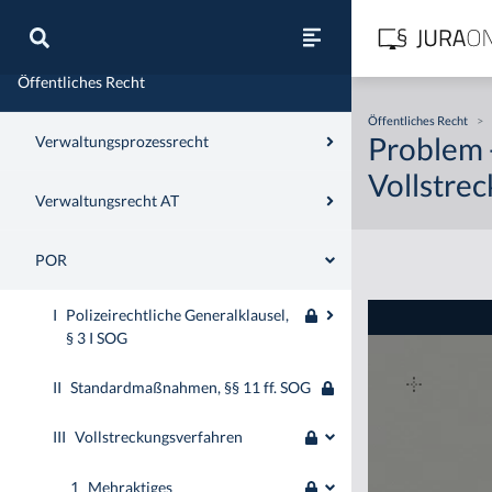
Zivilrecht
Öffentliches Recht
Öffentliches Recht
>
Problem 
Verwaltungsprozessrecht
Vollstre
Verwaltungsrecht AT
POR
I
Polizeirechtliche Generalklausel,
§ 3 I SOG
II
Standardmaßnahmen, §§ 11 ff. SOG
III
Vollstreckungsverfahren
1
Mehraktiges