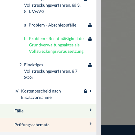
Vollstreckungsverfahren, §§ 3,
8 ff. VwVG
a
Problem - Abschleppfälle
b
Problem - Rechtmäßigkeit des
Grundverwaltungsaktes als
Vollstreckungsvoraussetzung
2
Einaktiges
Vollstreckungsverfahren, § 7 I
SOG
IV
Kostenbescheid nach
Ersatzvornahme
Fälle
Prüfungsschemata