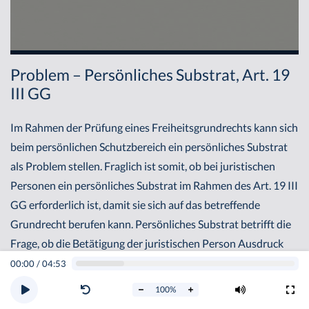
Problem – Persönliches Substrat, Art. 19
III GG
Im Rahmen der Prüfung eines Freiheitsgrundrechts kann sich
beim persönlichen Schutzbereich ein persönliches Substrat
als Problem stellen. Fraglich ist somit, ob bei juristischen
Personen ein persönliches Substrat im Rahmen des Art. 19 III
GG erforderlich ist, damit sie sich auf das betreffende
Grundrecht berufen kann. Persönliches Substrat betrifft die
Frage, ob die Betätigung der juristischen Person Ausdruck
der freien Entfaltung natürlicher Personen sein muss, also ob
00:00
/
04:53
ein Durchgriff auf die dahinterstehenden Menschen erfolgen
100
%
muss. Beispiel 1: Es ergeht eine Verfügung gegen eine