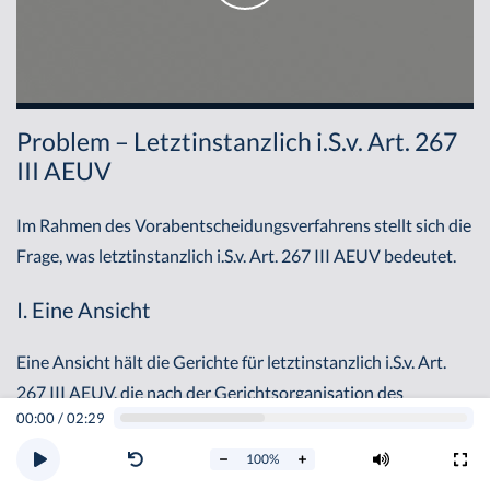
Problem – Letztinstanzlich i.S.v. Art. 267
III AEUV
Im Rahmen des Vorabentscheidungsverfahrens stellt sich die
Frage, was letztinstanzlich i.S.v. Art. 267 III AEUV bedeutet.
I. Eine Ansicht
Eine Ansicht hält die Gerichte für letztinstanzlich i.S.v. Art.
267 III AEUV, die nach der Gerichtsorganisation des
00:00
/
02:29
jeweiligen Mitgliedsstaates letztinstanzlich sind. In der BRD
wäre das höchste letztinstanzliche Gericht der BGH oder das
100
%
Bundesverwaltungsgericht. Letztinstanzlich wären somit die