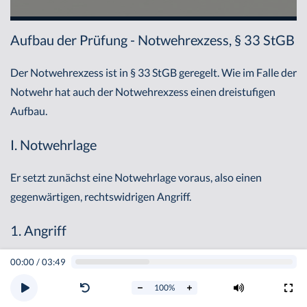
Aufbau der Prüfung - Notwehrexzess, § 33 StGB
Der Notwehrexzess ist in § 33 StGB geregelt. Wie im Falle der
Notwehr hat auch der Notwehrexzess einen dreistufigen
Aufbau.
I. Notwehrlage
Er setzt zunächst eine Notwehrlage voraus, also einen
gegenwärtigen, rechtswidrigen Angriff.
1. Angriff
2. Gegenwärtig
00:00
/
03:49
100
%
Problematisch ist hier, was unter einem Exzess zu verstehen