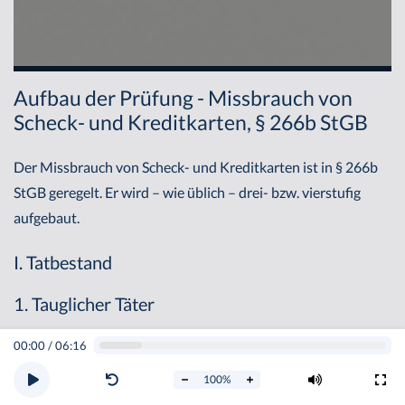
Aufbau der Prüfung - Missbrauch von
Scheck- und Kreditkarten, § 266b StGB
Der Missbrauch von Scheck- und Kreditkarten ist in § 266b
StGB geregelt. Er wird – wie üblich – drei- bzw. vierstufig
aufgebaut.
I. Tatbestand
1. Tauglicher Täter
00:00
/
06:16
Der Missbrauch von Scheck- und Kreditkarten setzt im
Tatbestand zunächst einen tauglichen Täter voraus. Dies
100
%
kann nur der berechtigte Karteninhaber sein, denn nur ihm