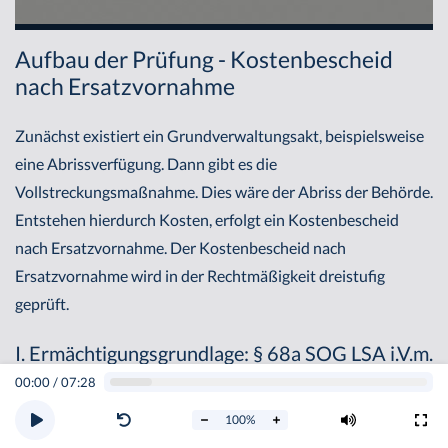
Aufbau der Prüfung - Kostenbescheid
nach Ersatzvornahme
Zunächst existiert ein Grundverwaltungsakt, beispielsweise
eine Abrissverfügung. Dann gibt es die
Vollstreckungsmaßnahme. Dies wäre der Abriss der Behörde.
Entstehen hierdurch Kosten, erfolgt ein Kostenbescheid
nach Ersatzvornahme. Der Kostenbescheid nach
Ersatzvornahme wird in der Rechtmäßigkeit dreistufig
geprüft.
I. Ermächtigungsgrundlage: § 68a SOG LSA i.V.m.
§§ 74, 74a VwVG LSA (bzw. § 9 II SOG LSA)
00:00
/
07:28
100
%
Zunächst setzt auch der Kostenbescheid nach