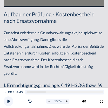
Aufbau der Prüfung - Kostenbescheid
nach Ersatzvornahme
Zunächst existiert ein Grundverwaltungsakt, beispielsweise
eine Abrissverfügung. Dann gibt es die
Vollstreckungsmaßnahme. Dies wäre der Abriss der Behörde.
Entstehen hierdurch Kosten, erfolgt ein Kostenbescheid
nach Ersatzvornahme. Der Kostenbescheid nach
Ersatzvornahme wird in der Rechtmäßigkeit dreistufig
geprüft.
I. Ermächtigungsgrundlage: § 49 HSOG (bzw. §§
74, 80 HessVwVG i.V.m. §§ 6a, 11 I Nr. 11
00:00
/
04:49
HessVwVKostO)
100
%