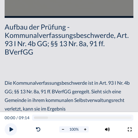
Aufbau der Prüfung -
Kommunalverfassungsbeschwerde, Art.
93 I Nr. 4b GG; §§ 13 Nr. 8a, 91 ff.
BVerfGG
Die Kommunalverfassungsbeschwerde ist in Art. 93 I Nr. 4b
GG; §§ 13 Nr. 8a, 91 ff. BVerfGG geregelt. Sieht sich eine
Gemeinde in ihrem kommunalen Selbstverwaltungsrecht
verletzt, kann sie im Ergebnis
Kommunalverfassungsbeschwerde erheben. Beispiel: Ein
00:00
/
09:14
Landes- oder Bundesgesetz sieht vor, dass die Gemeinden
100
%
einen hauptamtlichen Datenschutzbeauftragten