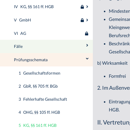
IV
KG, §§ 161 ff. HGB
Mindesten
Gemeinsame
V
GmbH
Kleingewer
VI
AG
Berufsrech
Beschränk
Fälle
Gesellscha
Prüfungsschemata
b) Wirksamkeit
1
Gesellschaftsformen
Formfrei
2
GbR, §§ 705 ff. BGb
2. Im Außenve
3
Fehlerhafte Gesellschaft
Eintragung
HGB.
4
OHG, §§ 105 ff. HGB
II. Vertretu
5
KG, §§ 161 ff. HGB