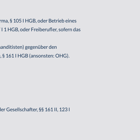
a, § 105 I HGB, oder Betrieb eines
 1 HGB, oder Freiberufler, sofern das
anditisten) gegenüber den
, § 161 I HGB (ansonsten: OHG).
 Gesellschafter, §§ 161 II, 123 I