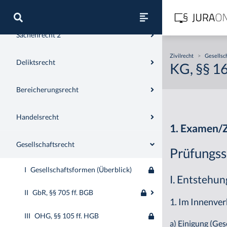
Sachenrecht 1
Sachenrecht 2
Zivilrecht
>
Gesellsc
Deliktsrecht
KG, §§ 16
Bereicherungsrecht
Handelsrecht
1. Examen/Z
Gesellschaftsrecht
Prüfungss
I
Gesellschaftsformen (Überblick)
I. Entstehun
II
GbR, §§ 705 ff. BGB
1. Im Innenver
III
OHG, §§ 105 ff. HGB
a) Einigung (Ges