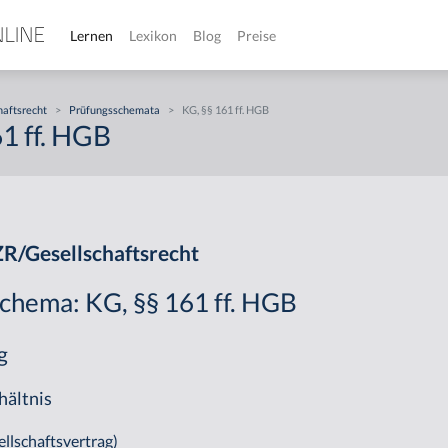
Lernen
Lexikon
Blog
Preise
haftsrecht
>
Prüfungsschemata
>
KG, §§ 161 ff. HGB
1 ff. HGB
R/Gesellschaftsrecht
chema: KG, §§ 161 ff. HGB
g
hältnis
ellschaftsvertrag)