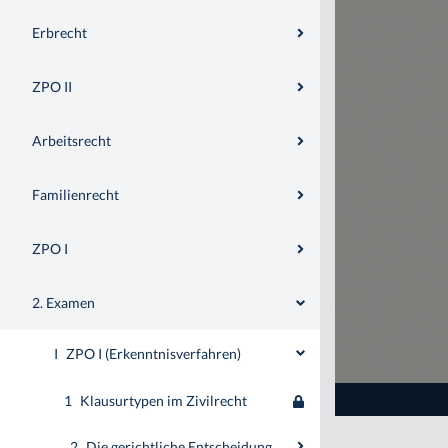
Erbrecht
ZPO II
Arbeitsrecht
Familienrecht
ZPO I
2. Examen
I
ZPO I (Erkenntnisverfahren)
1
Klausurtypen im Zivilrecht
2
Die gerichtliche Entscheidung