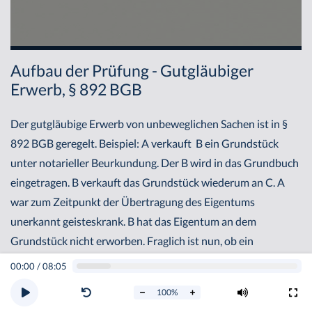
Aufbau der Prüfung - Gutgläubiger
Erwerb, § 892 BGB
Der gutgläubige Erwerb von unbeweglichen Sachen ist in §
892 BGB geregelt. Beispiel: A verkauft B ein Grundstück
unter notarieller Beurkundung. Der B wird in das Grundbuch
eingetragen. B verkauft das Grundstück wiederum an C. A
war zum Zeitpunkt der Übertragung des Eigentums
unerkannt geisteskrank. B hat das Eigentum an dem
Grundstück nicht erworben. Fraglich ist nun, ob ein
gutgläubiger Erwerb des C vom Nichtberechtigten B möglich
00:00
/
08:05
ist. Ein gutgläubiger Erwerb kennt nach § 892 BGB vier
100
%
Voraussetzungen.