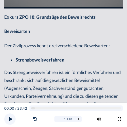
Exkurs ZPO I 8: Grundzüge des Beweisrechts
Beweisarten
Der Zivilprozess kennt drei verschiedene Beweisarten:
Strengbeweisverfahren
Das Strengbeweisverfahren ist ein förmliches Verfahren und
beschränkt sich auf die gesetzlichen Beweismittel
(Augenschein, Zeugen, Sachverständigengutachten,
Urkunden, Parteivernehmung) und die zu diesen geltenden
Regelungen. Der Beweis ist geführt, wenn das Gericht von
00:00
/
23:42
der Richtigkeit der streitigen Tatsachenbehauptung
100
%
überzeugt
ist (§ 286 Abs. 1 ZPO).