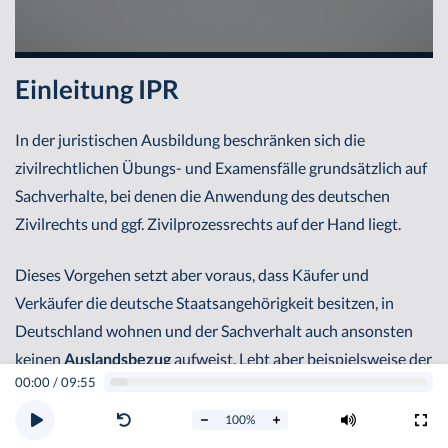
Einleitung IPR
In der juristischen Ausbildung beschränken sich die
zivilrechtlichen Übungs- und Examensfälle grundsätzlich auf
Sachverhalte, bei denen die Anwendung des deutschen
Zivilrechts und ggf. Zivilprozessrechts auf der Hand liegt.
Dieses Vorgehen setzt aber voraus, dass Käufer und
Verkäufer die deutsche Staatsangehörigkeit besitzen, in
Deutschland wohnen und der Sachverhalt auch ansonsten
keinen
Auslandsbezug
aufweist. Lebt aber beispielsweise der
00:00
/
09:55
Verkäufer im Ausland oder besitzt er nicht die deutsche
Staatsangehörigkeit, lässt sich das deutsche Kaufrecht nicht
100
%
mit demselben Selbstverständnis anwenden. Hier muss