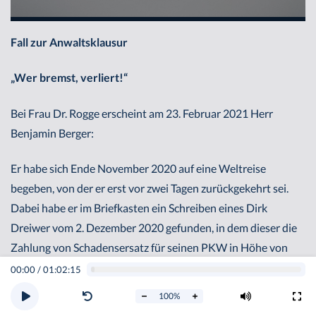
Fall zur Anwaltsklausur
„Wer bremst, verliert!“
Bei Frau Dr. Rogge erscheint am 23. Februar 2021 Herr
Benjamin Berger:
Er habe sich Ende November 2020 auf eine Weltreise
begeben, von der er erst vor zwei Tagen zurückgekehrt sei.
Dabei habe er im Briefkasten ein Schreiben eines Dirk
Dreiwer vom 2. Dezember 2020 gefunden, in dem dieser die
Zahlung von Schadensersatz für seinen PKW in Höhe von
3.500,00 Euro im Zusammenhang mit einem Unfall am 21.
00:00
/
01:02:15
November 2020 fordert und für den Fall der Nichtzahlung
100
%
Klage ankündigt. Außerdem seien zwei gelbe Umschläge des