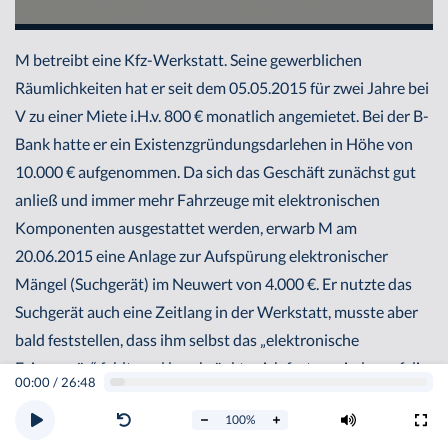
M betreibt eine Kfz-Werkstatt. Seine gewerblichen
Räumlichkeiten hat er seit dem 05.05.2015 für zwei Jahre bei
V zu einer Miete i.H.v. 800 € monatlich angemietet. Bei der B-
Bank hatte er ein Existenzgründungsdarlehen in Höhe von
10.000 € aufgenommen. Da sich das Geschäft zunächst gut
anließ und immer mehr Fahrzeuge mit elektronischen
Komponenten ausgestattet werden, erwarb M am
20.06.2015 eine Anlage zur Aufspürung elektronischer
Mängel (Suchgerät) im Neuwert von 4.000 €. Er nutzte das
Suchgerät auch eine Zeitlang in der Werkstatt, musste aber
bald feststellen, dass ihm selbst das „elektronische
Feingespür“ fehlt, und beschränkte sich fortan wieder auf die
00:00
/
26:48
traditionelle Fehlerdiagnose. Da nun aber auch noch die
100
%
Kunden ausblieben, verschlechterte sich die Ertragslage;