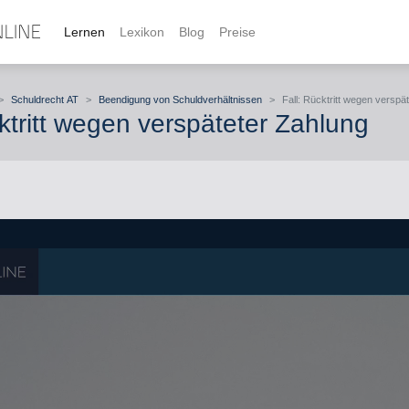
Lernen
Lexikon
Blog
Preise
>
Schuldrecht AT
>
Beendigung von Schuldverhältnissen
>
Fall: Rücktritt wegen verspä
cktritt wegen verspäteter Zahlung