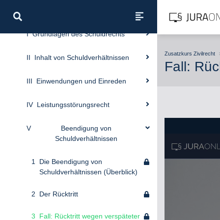
Schuldrecht AT
I
Grundlagen des Schuldrechts
Zusatzkurs Zivilrecht
II
Inhalt von Schuldverhältnissen
Fall: Rü
III
Einwendungen und Einreden
IV
Leistungsstörungsrecht
V
Beendigung von
Schuldverhältnissen
1
Die Beendigung von
Schuldverhältnissen (Überblick)
2
Der Rücktritt
3
Fall: Rücktritt wegen verspäteter