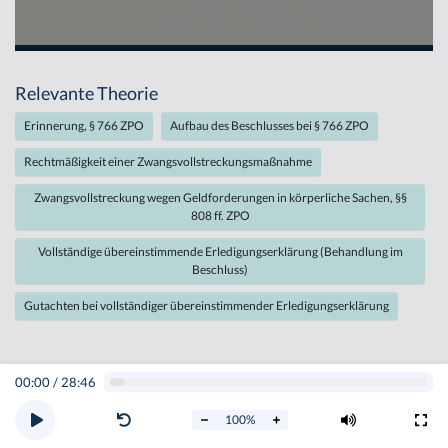
Relevante Theorie
Erinnerung, § 766 ZPO
Aufbau des Beschlusses bei § 766 ZPO
Rechtmäßigkeit einer Zwangsvollstreckungsmaßnahme
Zwangsvollstreckung wegen Geldforderungen in körperliche Sachen, §§
808 ff. ZPO
Vollständige übereinstimmende Erledigungserklärung (Behandlung im
Beschluss)
Gutachten bei vollständiger übereinstimmender Erledigungserklärung
00:00
/
28:46
100
%
Impressum