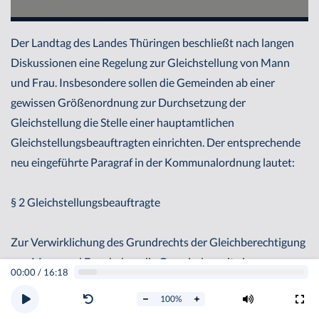
Der Landtag des Landes Thüringen beschließt nach langen
Diskussionen eine Regelung zur Gleichstellung von Mann
und Frau. Insbesondere sollen die Gemeinden ab einer
gewissen Größenordnung zur Durchsetzung der
Gleichstellung die Stelle einer hauptamtlichen
Gleichstellungsbeauftragten einrichten. Der entsprechende
neu eingeführte Paragraf in der Kommunalordnung lautet:
§ 2 Gleichstellungsbeauftragte
Zur Verwirklichung des Grundrechts der Gleichberechtigung
von Mann und Frau haben die Gemeinden mit eigener
00:00
/
16:18
Verwaltung eine Gleichstellungsbeauftragte zu bestellen. Die
100
%
Gleichstellungsbeauftragte ist in Gemeinden mit mehr als