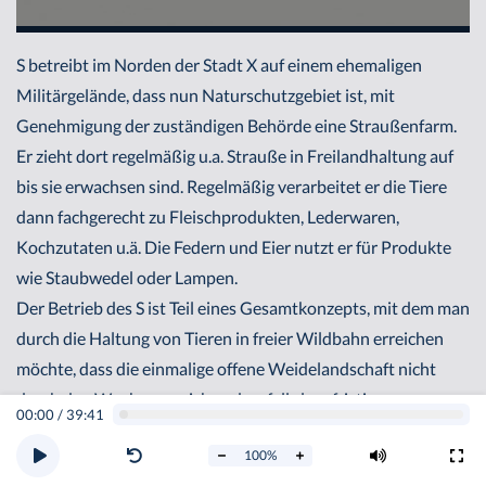
S betreibt im Norden der Stadt X auf einem ehemaligen
Militärgelände, dass nun Naturschutzgebiet ist, mit
Genehmigung der zuständigen Behörde eine Straußenfarm.
Er zieht dort regelmäßig u.a. Strauße in Freilandhaltung auf
bis sie erwachsen sind. Regelmäßig verarbeitet er die Tiere
dann fachgerecht zu Fleischprodukten, Lederwaren,
Kochzutaten u.ä. Die Federn und Eier nutzt er für Produkte
wie Staubwedel oder Lampen.
Der Betrieb des S ist Teil eines Gesamtkonzepts, mit dem man
durch die Haltung von Tieren in freier Wildbahn erreichen
möchte, dass die einmalige offene Weidelandschaft nicht
durch den Wuchs von sich andernfalls langfristig
00:00
/
39:41
ansiedelnden Gehölzen aller Art strukturell zerstört wird. Die
100
%
Aufgabe der Strauße und der anderen Tiere ist, durch ihr