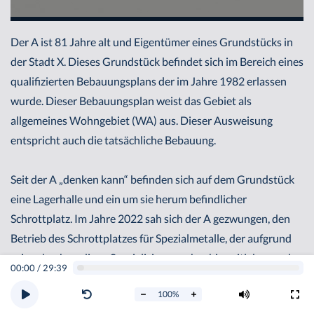
Der A ist 81 Jahre alt und Eigentümer eines Grundstücks in
der Stadt X. Dieses Grundstück befindet sich im Bereich eines
qualifizierten Bebauungsplans der im Jahre 1982 erlassen
wurde. Dieser Bebauungsplan weist das Gebiet als
allgemeines Wohngebiet (WA) aus. Dieser Ausweisung
entspricht auch die tatsächliche Bebauung.
Seit der A „denken kann“ befinden sich auf dem Grundstück
eine Lagerhalle und ein um sie herum befindlicher
Schrottplatz. Im Jahre 2022 sah sich der A gezwungen, den
Betrieb des Schrottplatzes für Spezialmetalle, der aufgrund
seiner hochgradigen Spezialisierung ohnehin zeitlebens sehr
00:00
/
29:39
schlecht lief und nur von einer sehr kleinen Anzahl an
100
%
Kunden gelegentlich aufgesucht wurde, aus gesundheitlichen