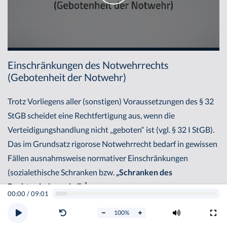
Einschränkungen des Notwehrrechts
(Gebotenheit der Notwehr)
Trotz Vorliegens aller (sonstigen) Voraussetzungen des § 32
StGB scheidet eine Rechtfertigung aus, wenn die
Verteidigungshandlung nicht „geboten“ ist (vgl. § 32 I StGB).
Das im Grundsatz rigorose Notwehrrecht bedarf in gewissen
Fällen ausnahmsweise normativer Einschränkungen
(sozialethische Schranken bzw.
„Schranken des
1
Rechtsmissbrauchs“
).
00:00
/
09:01
Aufgrund der Gebotenheit kann das Notwehrrecht
100
%
dahingehend beschränkt sein, dass der Angegriffene nicht