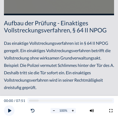
Aufbau der Prüfung - Einaktiges
Vollstreckungsverfahren, § 64 II NPOG
Das einaktige Vollstreckungsverfahren ist in § 64 II NPOG
geregelt. Ein einaktiges Vollstreckungsverfahren betrifft die
Vollstreckung ohne wirksamen Grundverwaltungsakt.
Beispiel: Die Polizei vermutet Schlimmes hinter der Tür des A.
Deshalb tritt sie die Tür sofort ein. Ein einaktiges
Vollstreckungsverfahren wird in seiner Rechtmäßigkeit
dreistufig geprüft.
I. Ermächtigungsgrundlage: § 64 II NPOG
00:00
/
07:51
100
%
Zunächst setzt auch ein einaktiges Vollstreckungsverfahren