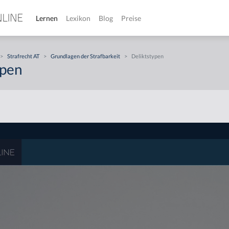
Lernen
Lexikon
Blog
Preise
>
Strafrecht AT
>
Grundlagen der Strafbarkeit
>
Deliktstypen
ypen