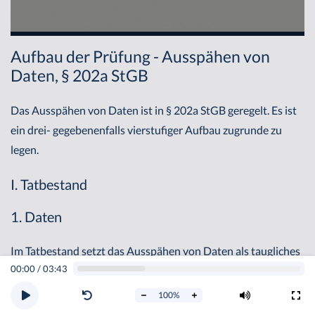
Aufbau der Prüfung - Ausspähen von
Daten, § 202a StGB
Das Ausspähen von Daten ist in § 202a StGB geregelt. Es ist
ein drei- gegebenenfalls vierstufiger Aufbau zugrunde zu
legen.
I. Tatbestand
1. Daten
Im Tatbestand setzt das Ausspähen von Daten als taugliches
00:00
/
03:43
Tatobjekt Daten voraus, vgl. § 202a II StGB (keine
Legaldefinition, aber Beschreibung und Einschränkung).
100
%