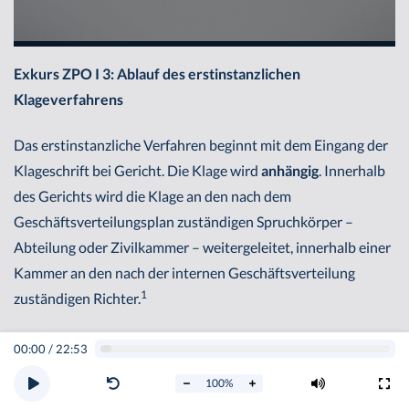
Exkurs ZPO I 3: Ablauf des erstinstanzlichen
Klageverfahrens
Das erstinstanzliche Verfahren beginnt mit dem Eingang der
Klageschrift bei Gericht. Die Klage wird
anhängig
. Innerhalb
des Gerichts wird die Klage an den nach dem
Geschäftsverteilungsplan zuständigen Spruchkörper –
Abteilung oder Zivilkammer – weitergeleitet, innerhalb einer
Kammer an den nach der internen Geschäftsverteilung
1
zuständigen Richter.
Vorprüfungen
00:00
/
22:53
100
%
Nach § 271 Abs. 1 ZPO soll die Klage unverzüglich zugestellt