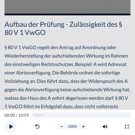
Aufbau der Prüfung - Zulässigkeit des §
80 V 1 VwGO
§ 80 V 1 VwGO regelt den Antrag auf Anordnung oder
Wiederherstellung der aufschiebenden Wirkung im Rahmen
des einstweiligen Rechtsschutzes. Beispiel: A wird Adressat
einer Abrissverfügung. Die Behörde ordnet die sofortige
Vollziehung an. Dies führt dazu, dass der Widerspruch des A
gegen die Abrissverfügung keine aufschiebende Wirkung hat,
sodass das Haus des A sofort abgerissen werden darf. § 80 V
1 VwGO führt im Erfolgsfall dazu, dass nicht vollstreckt
werden darf. § 80 V1 VwGO soll somit verhindern, dass trotz
00:00
/
10:59
eines Widerspruchs vollstreckt wird.
100
%