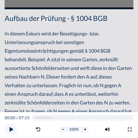
Aufbau der Prüfung - § 1004 BGB
In diesem Exkurs wird der Beseitigungs- bzw.
Unterlassungsanspruch bei sonstigen
Eigentumsbeeinträchtigungen gemäß § 1004 BGB
behandelt. Beispiel: A sitzt in seinem Garten, zerknüllt
aussortierte Schönfelderseiten und wirft diese in den Garten
seines Nachbarn N. Dieser fordert den A auf, dieses
Verhalten zu unterlassen. Fraglich ist nun, ob N gegen A
einen Anspruch darauf, dass A es unterlässt, weiterhin
zerknüllte Schönfelderseiten in den Garten des N zu werfen.
Ferner ist zu fragen, ob N gegen A einen Anspruch darauf hat,
00:00
/
07:15
dass A die bereits im Garten des N befindlichen Papierkugeln
beseitigt. Dies bestimmt sich nach § 1004 BGB. Im Rahmen
100
%
des § 1004 BGB sind vier Punkte zu prüfen: