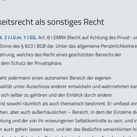
eitsrecht als sonstiges Recht
 2 I i.V.m. 1 I GG
, Art. 8 I EMRK (Recht auf Achtung des Privat- u
 Sinne des § 823 I BGB dar. Unter das allgemeine Persönlichkeitsr
ahrung, welches das Recht eines geschützten Bereichs der
 dem Schutz der Privatsphäre.
teht jedermann einen autonomen Bereich der eigenen
dualität unter Ausschluss anderer entwickeln und wahrnehmen ka
, sich selber zu gehören und den Einblick durch andere
 ist sowohl räumlich als auch thematisch bestimmt. Er umfasst ei
en, aber auch außerhäuslichen – Bereich, in dem der Einzelne di
chtung und der von ihr erzwungenen Selbstkontrolle zu sein, und i
 auch gehen lassen kann, und der das Bedürfnis verwirklichen hil