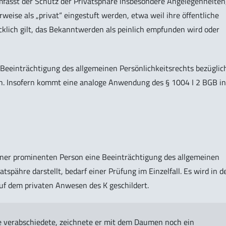
mfasst der Schutz der Privatsphäre insbesondere Angelegenheiten
weise als „privat“ eingestuft werden, etwa weil ihre öffentliche
cklich gilt, das Bekanntwerden als peinlich empfunden wird oder
Beeinträchtigung des allgemeinen Persönlichkeitsrechts bezüglic
en. Insofern kommt eine analoge Anwendung des § 1004 I 2 BGB in
iner prominenten Person eine Beeinträchtigung des allgemeinen
atspähre darstellt, bedarf einer Prüfung im Einzelfall. Es wird in 
auf dem privaten Anwesen des K geschildert.
he verabschiedete, zeichnete er mit dem Daumen noch ein