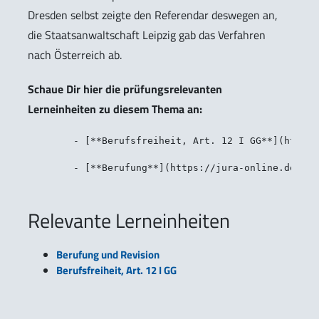
Dresden selbst zeigte den Referendar deswegen an,
die Staatsanwaltschaft Leipzig gab das Verfahren
nach Österreich ab.
Schaue Dir hier die prüfungsrelevanten
Lerneinheiten zu diesem Thema an:
	- [**Berufsfreiheit, Art. 12 I GG**](https://jura-online.de/lernen/berufsfreiheit-art-12-i-gg/298/excursus?utm_campaign=Wusstest_Du_Rechtsreferendar_nahm_an_Nazi_Ueberfall_teil_Ausschluss_aus_Ref)

Relevante Lerneinheiten
Berufung und Revision
Berufsfreiheit, Art. 12 I GG