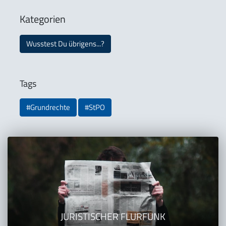
Kategorien
Wusstest Du übrigens...?
Tags
#Grundrechte
#StPO
JURISTISCHER FLURFUNK